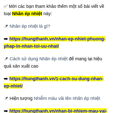
✅ Mời các bạn tham khảo thêm một số bài viết về
loại
Nhãn ép nhiệt
này:
📌
Nhãn ép nhiệt là gì?
➡️
https://hungthanh.vn/nhan-ep-nhiet-phuong-
phap-in-nhan-toi-uu-nhat/
📌
Cách sử dụng Nhãn ép nhiệt
để mang lại hiệu
quả sản xuất cao
➡️
https://hungthanh.vn/1-cach-su-dung-nhan-
ep-nhiet/
📌 Hiện tượng
Nhiễm màu vải lên nhãn ép nhiệt
➡️
https://hungthanh.vn/nhan-bi-nhiem-mau-vai-