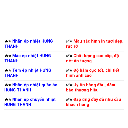
🔥⭐️
Nhãn ép nhiệt HƯNG
✅⭐️
Màu sắc hình in tươi đẹp,
THANH
rực rỡ
🔥⭐️
Mác ép nhiệt HƯNG
✅⭐️
Chất lượng cao cấp, độ
THANH
nét ấn tượng
🔥⭐️
Tem ép nhiệt HƯNG
✅⭐️
Độ bám cực tốt, chi tiết
THANH
hình ảnh cao
🔥⭐️
Nhãn ép nhiệt quần áo
✅⭐️
Uy tín hàng đầu, đảm
HƯNG THANH
bảo thương hiệu
🔥⭐️
Nhãn ép chuyển nhiệt
✅⭐️
Đáp ứng đầy đủ nhu cầu
HƯNG THANH
khách hàng