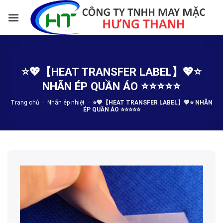
Skip
to
content
⭐️💖【HEAT TRANSFER LABEL】💖⭐️
NHÃN ÉP QUẦN ÁO ⭐️⭐️⭐️⭐️⭐️
Trang chủ
-
Nhãn ép nhiệt
-
⭐️💖【HEAT TRANSFER LABEL】💖⭐️ NHÃN
ÉP QUẦN ÁO ⭐️⭐️⭐️⭐️⭐️