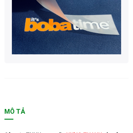
MÔ TẢ