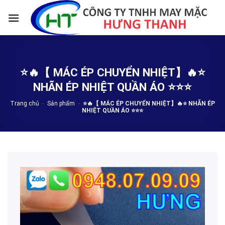
Skip
to
content
⭐️🔥【 MÁC ÉP CHUYỂN NHIỆT】🔥⭐️
NHÃN ÉP NHIỆT QUẦN ÁO ⭐️⭐️⭐️
Trang chủ
-
Sản phẩm
-
⭐️🔥【 MÁC ÉP CHUYỂN NHIỆT】🔥⭐️ NHÃN ÉP
NHIỆT QUẦN ÁO ⭐️⭐️⭐️