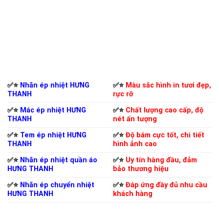
✅⭐️
Nhãn ép nhiệt HƯNG
✅⭐️
Màu sắc hình in tươi đẹp,
THANH
rực rỡ
✅⭐️
Mác ép nhiệt HƯNG
✅⭐️
Chất lượng cao cấp, độ
THANH
nét ấn tượng
✅⭐️
Tem ép nhiệt HƯNG
✅⭐️
Độ bám cực tốt, chi tiết
THANH
hình ảnh cao
✅⭐️
Nhãn ép nhiệt quần áo
✅⭐️
Uy tín hàng đầu, đảm
HƯNG THANH
bảo thương hiệu
✅⭐️
Nhãn ép chuyển nhiệt
✅⭐️
Đáp ứng đầy đủ nhu cầu
HƯNG THANH
khách hàng