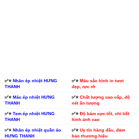
✅⭐️
Nhãn ép nhiệt HƯNG
✅⭐️
Màu sắc hình in tươi
THANH
đẹp, rực rỡ
✅⭐️
Mác ép nhiệt HƯNG
✅⭐️
Chất lượng cao cấp, độ
THANH
nét ấn tượng
✅⭐️
Tem ép nhiệt HƯNG
✅⭐️
Độ bám cực tốt, chi tiết
THANH
hình ảnh cao
✅⭐️
Nhãn ép nhiệt quần áo
✅⭐️
Uy tín hàng đầu, đảm
HƯNG THANH
bảo thương hiệu