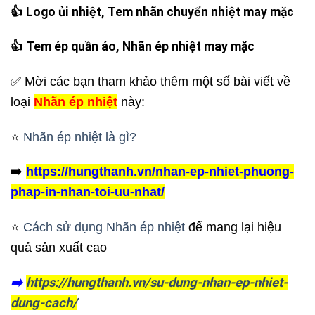
👍 Logo ủi nhiệt, Tem nhãn chuyển nhiệt may mặc
👍 Tem ép quần áo, Nhãn ép nhiệt may mặc
✅ Mời các bạn tham khảo thêm một số bài viết về
loại
Nhãn ép nhiệt
này:
⭐️
Nhãn ép nhiệt là gì?
➡️
https://hungthanh.vn/nhan-ep-nhiet-phuong-
phap-in-nhan-toi-uu-nhat/
⭐️
Cách sử dụng Nhãn ép nhiệt
để mang lại hiệu
quả sản xuất cao
➡️
https://hungthanh.vn/su-dung-nhan-ep-nhiet-
dung-cach/