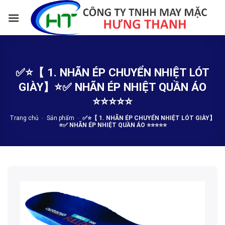
Skip
to
content
✅⭐️【 1. NHÃN ÉP CHUYỂN NHIỆT LÓT
GIÀY】⭐️✅ NHÃN ÉP NHIỆT QUẦN ÁO
⭐️⭐️⭐️⭐️⭐️
Trang chủ
-
Sản phẩm
-
✅⭐️【 1. NHÃN ÉP CHUYỂN NHIỆT LÓT GIÀY】
⭐️✅ NHÃN ÉP NHIỆT QUẦN ÁO ⭐️⭐️⭐️⭐️⭐️