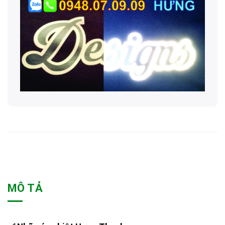
MÔ TẢ