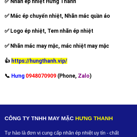
✅ Nhãn ép nhiệt Hưng Thanh
✅ Mác ép chuyển nhiệt, Nhãn mác quần áo
✅ Logo ép nhiệt, Tem nhãn ép nhiệt
✅ Nhãn mác may mặc, mác nhiệt may mặc
👍
https://hungthanh.vip/
‪📞
Hưng
0948070909
(Phone,
Zalo
)
CÔNG TY TNHH MAY MẶC
HƯNG THANH
Tự hào là đơn vị cung cấp nhãn ép nhiệt uy tín - chất