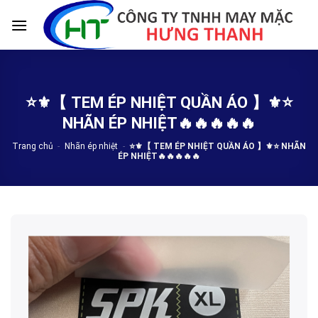
Skip
to
content
⭐️⚜️【 TEM ÉP NHIỆT QUẦN ÁO 】⚜️⭐️
NHÃN ÉP NHIỆT🔥🔥🔥🔥🔥
Trang chủ
-
Nhãn ép nhiệt
-
⭐️⚜️【 TEM ÉP NHIỆT QUẦN ÁO 】⚜️⭐️ NHÃN
ÉP NHIỆT🔥🔥🔥🔥🔥