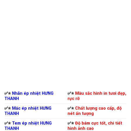
✅⭐️
Nhãn ép nhiệt HƯNG
✅⭐️
Màu sắc hình in tươi đẹp,
THANH
rực rỡ
✅⭐️
Mác ép nhiệt HƯNG
✅⭐️
Chất lượng cao cấp, độ
THANH
nét ấn tượng
✅⭐️
Tem ép nhiệt HƯNG
✅⭐️
Độ bám cực tốt, chi tiết
THANH
hình ảnh cao