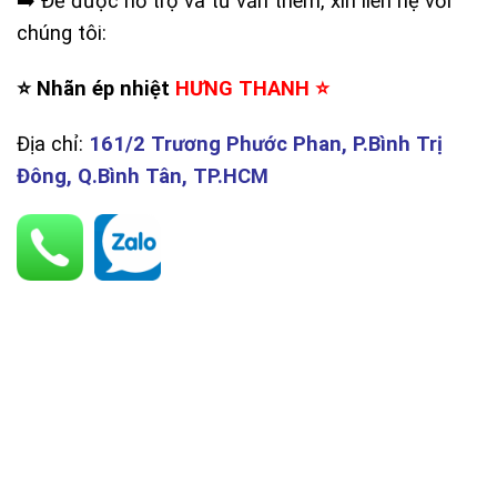
➡️ Để được hỗ trợ và tư vấn thêm, xin liên hệ với
chúng tôi:
⭐️ Nhãn ép nhiệt
HƯNG THANH ⭐️
Địa chỉ:
161/2 Trương Phước Phan, P.Bình Trị
Đông, Q.Bình Tân, TP.HCM