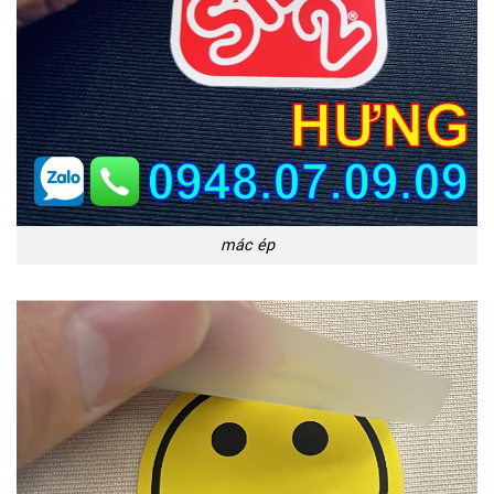
mác ép