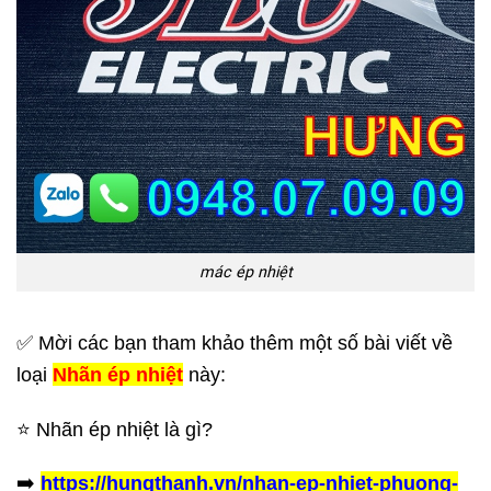
mác ép nhiệt
✅ Mời các bạn tham khảo thêm một số bài viết về
loại
Nhãn ép nhiệt
này:
⭐️ Nhãn ép nhiệt là gì?
➡️
https://hungthanh.vn/nhan-ep-nhiet-phuong-