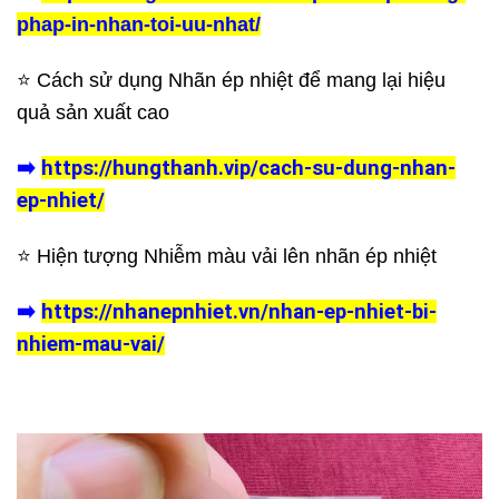
phap-in-nhan-toi-uu-nhat/
⭐️
Cách sử dụng Nhãn ép nhiệt
để mang lại hiệu
quả sản xuất cao
➡️
https://hungthanh.vip/cach-su-dung-nhan-
ep-nhiet/
⭐️ Hiện tượng Nhiễm màu vải lên nhãn ép nhiệt
➡️
https://nhanepnhiet.vn/nhan-ep-nhiet-bi-
nhiem-mau-vai/