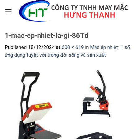
Skip
to
content
1-mac-ep-nhiet-la-gi-86Td
Published
18/12/2024
at
600 × 619
in
Mác ép nhiệt: 1 số
ứng dụng tuyệt vời trong đời sống và sản xuất