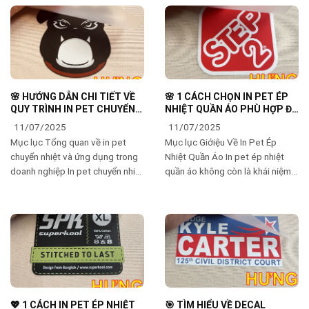
ngành công nghiệp in ấn
thích trong việc tạo ra
🌸 HƯỚNG DẪN CHI TIẾT VỀ
🌸 1 CÁCH CHỌN IN PET ÉP
QUY TRÌNH IN PET CHUYỂN
NHIỆT QUẦN ÁO PHÙ HỢP ĐỂ
NHIỆT CHO SẢN XUẤT QUẦN
TÔN VINH GU THỜI TRANG 🔥
11/07/2025
11/07/2025
ÁO 💖
Mục lục Tổng quan về in pet
Mục lục Giớiệu Về In Pet Ép
chuyển nhiệt và ứng dụng trong
Nhiệt Quần Áo In pet ép nhiệt
doanh nghiệp In pet chuyển nhiệt
quần áo không còn là khái niệm
là một công nghệ tiên tiến trong
xa lạ với nhiều tín đồ thời trang
ngành in ấn, sử dụng kỹ thuật
hiện đại. Bạn đã bao giờ
chuyển giao
💖 1 CÁCH IN PET ÉP NHIỆT
🎯 TÌM HIỂU VỀ DECAL