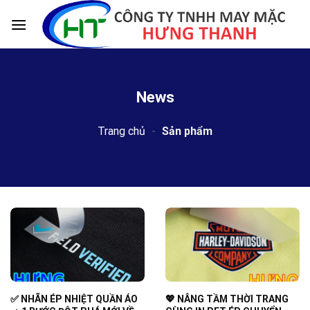
Skip
to
content
News
Trang chủ
-
Sản phẩm
✅‪ NHÃN ÉP NHIỆT QUẦN ÁO
💖 NÂNG TẦM THỜI TRANG