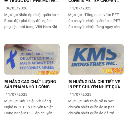
➡️ 1 BƯỚC ĐỘT PHÁ MỚI VỀ
CÙNG IN PET ÉP CHUYỂN
NGÀNH MAY MẶC ⭐️
NHIỆT QUẦN ÁO SÁNG TẠO ✅
06/05/2026
11/07/2025
Mục lục Nhãn ép nhiệt quần áo –
Mục lục Tổng quan về in PET
Bước đột phá thay đổi ngành
ép chuyển nhiệt quần áo In PET
phụ liệu thời trang Việt Nam Khi
ép chuyển nhiệt đang ngày càng
bước vào một cửa hàng thời
chiếm lĩnh thị trường thời trang
trang hiện đại, người tiêu dùng
bởi tính linh hoạt và hiệu quả của
không còn
🌸 NÂNG CAO CHẤT LƯỢNG
🎯 HƯỚNG DẪN CHI TIẾT VỀ
SẢN PHẨM NHỜ 1 CÔNG
IN PET CHUYỂN NHIỆT QUẦN
NGHỆ IN PET ÉP CHUYỂN
ÁO AN TOÀN VÀ HIỆU QUẢ ✅
11/07/2025
11/07/2025
NHIỆT 💖
Mục lục Giới Thiệu Về Công
Mục lục Giới thiệu về in pet
Nghệ In PET Ép Chuyển Nhiệt
chuyển nhiệt quần áo In pet
Công nghệ in PET ép chuyển
chuyển nhiệt quần áo đã trở
nhiệt đang trở thành một trong
thành một phương pháp phổ
những xu hướng mạnh mẽ trong
biến và được nhiều người yêu