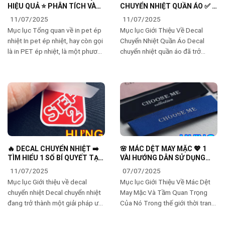
HIỆU QUẢ ⭐️ PHÂN TÍCH VÀ
CHUYỂN NHIỆT QUẦN ÁO ✅ 1
ỨNG THỰC TẾ ✅
CÔNG NGHỆ THAY ĐỔI MAY
11/07/2025
11/07/2025
MẶC ✨
Mục lục Tổng quan về in pet ép
Mục lục Giới Thiệu Về Decal
nhiệt In pet ép nhiệt, hay còn gọi
Chuyển Nhiệt Quần Áo Decal
là in PET ép nhiệt, là một phương
chuyển nhiệt quần áo đã trở
pháp hiện đại và phổ biến trong
thành một trong những phương
ngành in ấn. Được
pháp phổ biến để trang trí và cá
nhân hóa sản phẩm may
🔥 DECAL CHUYỂN NHIỆT ➡️
🌸 MÁC DỆT MAY MẶC 💖 1
TÌM HIỂU 1 SỐ BÍ QUYẾT TẠO
VÀI HƯỚNG DẪN SỬ DỤNG
RA THIẾT KẾ ĐỘC ĐÁO ✅
ĐÚNG CÁCH ✅
11/07/2025
07/07/2025
Mục lục Giới thiệu về decal
Mục lục Giới Thiệu Về Mác Dệt
chuyển nhiệt Decal chuyển nhiệt
May Mặc Và Tầm Quan Trọng
đang trở thành một giải pháp ưa
Của Nó Trong thế giới thời trang
chuộng trong ngành in ấn, đặc
hiện đại, mác dệt may mặc đóng
biệt là in ấn trên áo thun và các
một vai trò vô cùng quan trọng.