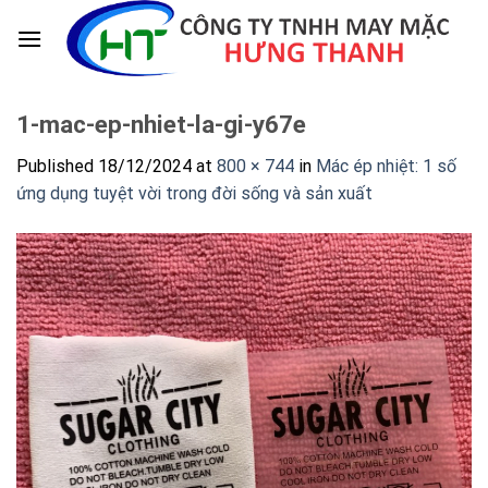
Skip
to
content
1-mac-ep-nhiet-la-gi-y67e
Published
18/12/2024
at
800 × 744
in
Mác ép nhiệt: 1 số
ứng dụng tuyệt vời trong đời sống và sản xuất