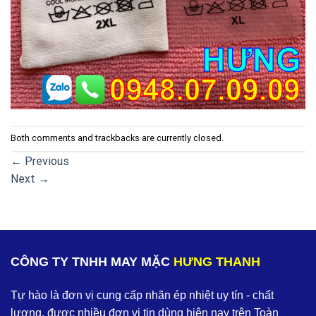
Both comments and trackbacks are currently closed.
←
Previous
Next
→
CÔNG TY TNHH MAY MẶC
HƯNG THANH
Tự hào là đơn vị cung cấp nhãn ép nhiệt uy tín - chất
lượng, được nhiều đơn vị tin dùng hiện nay trên Toàn