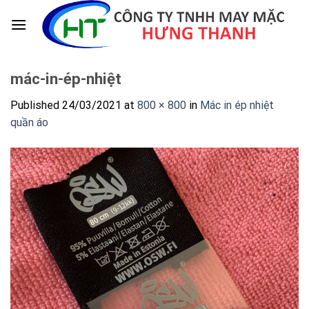
Skip
to
content
mác-in-ép-nhiệt
Published
24/03/2021
at
800 × 800
in
Mác in ép nhiệt
quần áo