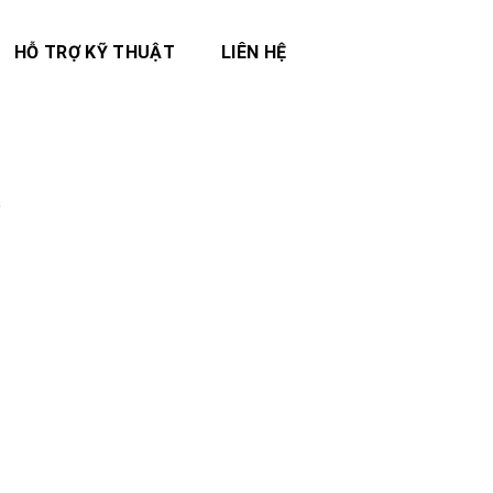
HỖ TRỢ KỸ THUẬT
LIÊN HỆ
o