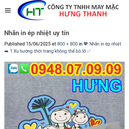
Skip
to
content
Nhãn in ép nhiệt uy tín
Published
15/06/2025
at
800 × 800
in
💖 Nhãn in ép nhiệt
➡️ 1 Xu hướng thời trang không thể bỏ lỡ ✅