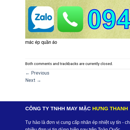
mác ép quần áo
Both comments and trackbacks are currently closed.
←
Previous
Next
→
CÔNG TY TNHH MAY MẶC
HƯNG THANH
Tự hào là đơn vị cung cấp nhãn ép nhiệt uy tín - c
nhiều đơn vị tin dùng hiện nay trên Toàn Quốc.