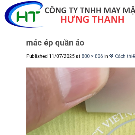
Skip
to
content
mác ép quần áo
Published
11/07/2025
at
800 × 806
in
💖 Cách thiế