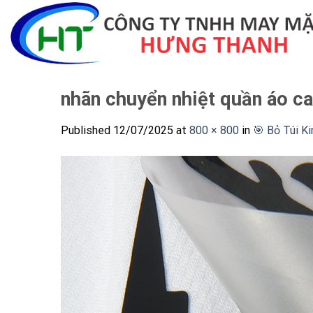
Skip
to
content
nhãn chuyển nhiệt quần áo c
Published
12/07/2025
at
800 × 800
in
🎯 Bỏ Túi K