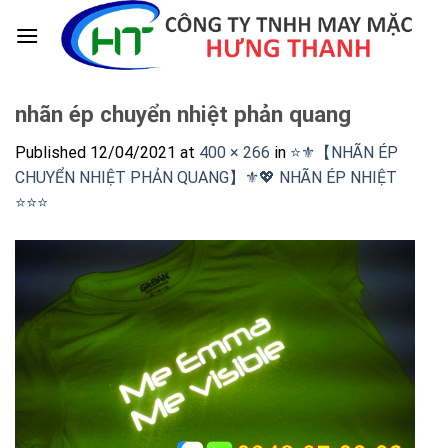
Skip
to
content
nhãn ép chuyển nhiệt phản quang
Published
12/04/2021
at
400 × 266
in
⭐️⚜️【NHÃN ÉP
CHUYỂN NHIỆT PHẢN QUANG】⚜️💖 NHÃN ÉP NHIỆT
⭐️⭐️⭐️