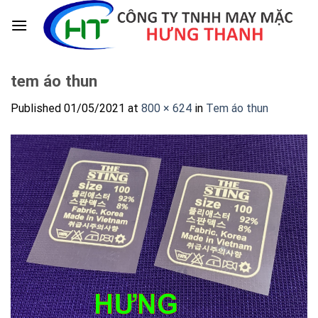
Skip
to
content
tem áo thun
Published
01/05/2021
at
800 × 624
in
Tem áo thun