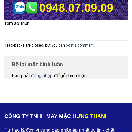
tem áo thun
Trackbacks are closed, but you can
post a comment
.
Để lại một bình luận
Bạn phải
đăng nhập
để gửi bình luận.
CÔNG TY TNHH MAY MẶC
HƯNG THANH
Tự hào là đơn vị cung cấp nhãn ép nhiệt uy tín - chất