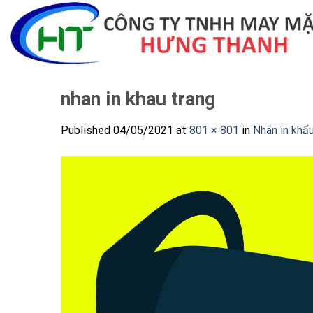
Skip
to
content
nhan in khau trang
Published
04/05/2021
at
801 × 801
in
Nhãn in khẩu