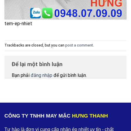
tem-ep-nhiet
Trackbacks are closed, but you can
post a comment
.
Để lại một bình luận
Bạn phải
đăng nhập
để gửi bình luận.
CÔNG TY TNHH MAY MẶC
HƯNG THANH
Tự hào là đơn vị cung cấp nhãn ép nhiệt uy tín - chất