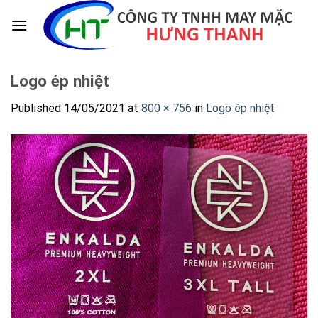
Skip
to
content
Logo ép nhiệt
Published
14/05/2021
at
800 × 756
in
Logo ép nhiệt