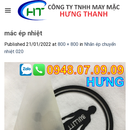
Skip
to
content
mác ép nhiệt
Published
21/01/2022
at
800 × 800
in
Nhãn ép chuyển
nhiệt 020