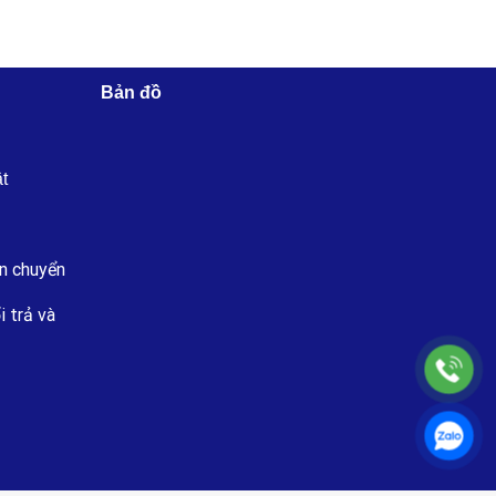
Bản đồ
ật
n chuyển
i trả và