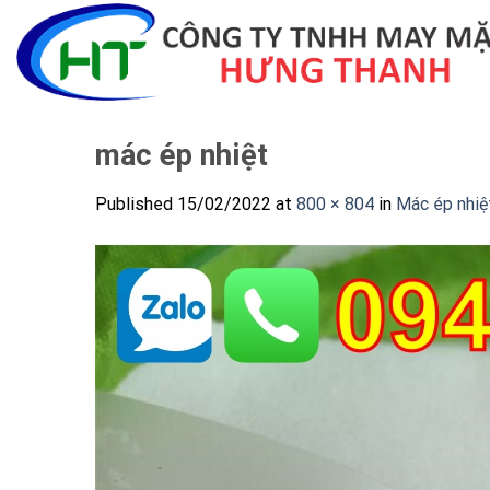
Skip
to
content
mác ép nhiệt
Published
15/02/2022
at
800 × 804
in
Mác ép nhiệ