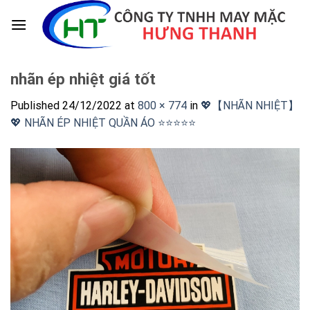
Skip
to
content
nhãn ép nhiệt giá tốt
Published
24/12/2022
at
800 × 774
in
💖【NHÃN NHIỆT】
💖 NHÃN ÉP NHIỆT QUẦN ÁO ⭐️⭐️⭐️⭐️⭐️