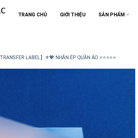
TRANG CHỦ
GIỚI THIỆU
SẢN PHẨM
TRANSFER LABEL】⚜️💖 NHÃN ÉP QUẦN ÁO ⭐️⭐️⭐️⭐️⭐️