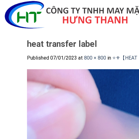
Skip
to
content
heat transfer label
Published
07/01/2023
at
800 × 800
in
⭐️⚜️【HEAT 