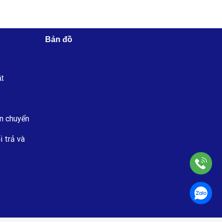
Bản đồ
ật
n chuyển
i trả và