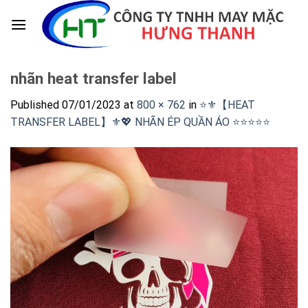
Skip
to
content
nhãn heat transfer label
Published
07/01/2023
at
800 × 762
in
⭐️⚜️【HEAT
TRANSFER LABEL】⚜️💖 NHÃN ÉP QUẦN ÁO ⭐️⭐️⭐️⭐️⭐️