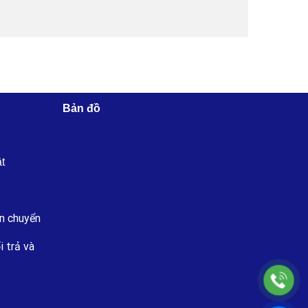
Bản đồ
ật
n chuyển
i trả và