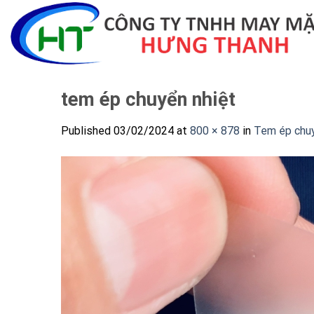
Skip
to
content
tem ép chuyển nhiệt
Published
03/02/2024
at
800 × 878
in
Tem ép chuy