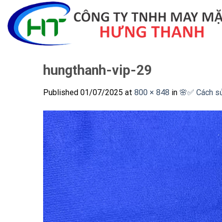
Skip
to
content
hungthanh-vip-29
Published
01/07/2025
at
800 × 848
in
🌸✅ Cách sử