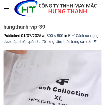
Skip
to
content
hungthanh-vip-39
Published
01/07/2025
at
800 × 800
in
🌸✅ Cách sử dụng
decal ép nhiệt quần áo để nâng tầm thời trang cá nhân 💖