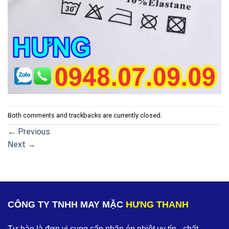
Both comments and trackbacks are currently closed.
←
Previous
Next
→
CÔNG TY TNHH MAY MẶC
HƯNG THANH
Tự hào là đơn vị cung cấp nhãn ép nhiệt uy tín - chất