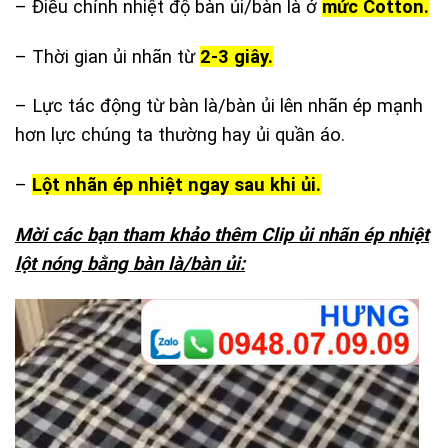
– Điều chỉnh nhiệt độ bàn ủi/bàn là ở
mức Cotton.
– Thời gian ủi nhãn từ
2-3 giây.
– Lực tác động từ bàn là/bàn ủi lên nhãn ép mạnh
hơn lực chúng ta thường hay ủi quần áo.
–
Lột nhãn ép nhiệt ngay sau khi ủi.
Mời các bạn tham khảo thêm Clip ủi nhãn ép nhiệt
lột nóng bằng bàn là/bàn ủi:
Trình
chơi
Video