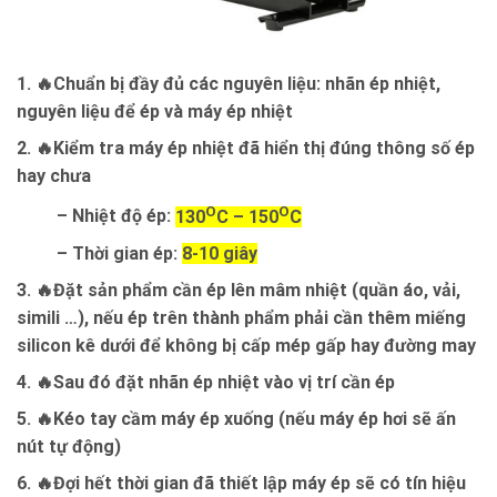
1. 🔥Chuẩn bị đầy đủ các nguyên liệu:
nhãn ép nhiệt,
nguyên liệu để ép và máy ép nhiệt
2. 🔥Kiểm tra máy ép nhiệt đã hiển thị đúng thông số ép
hay chưa
O
O
– Nhiệt độ ép:
130
C – 150
C
– Thời gian ép:
8-10 giây
3. 🔥Đặt sản phẩm cần ép lên mâm nhiệt (
quần áo, vải,
simili
…), nếu ép trên thành phẩm phải cần thêm miếng
silicon kê dưới để không bị cấp mép gấp hay đường may
4. 🔥Sau đó đặt nhãn ép nhiệt vào vị trí cần ép
5. 🔥Kéo tay cầm máy ép xuống (nếu máy ép hơi sẽ ấn
nút tự động)
6. 🔥Đợi hết thời gian đã thiết lập máy ép sẽ có tín hiệu