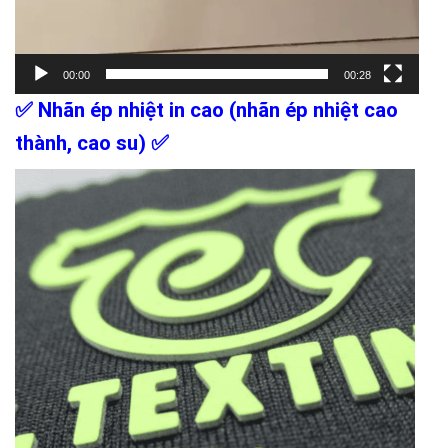
00:00
00:28
✅
Nhãn ép nhiệt in cao (nhãn ép nhiệt cao
thành, cao su)
✅