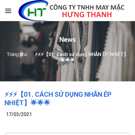
Skip
to
content
News
Trang chủ
-
⚡️⚡️⚡️【01. Cách sử dụng NHÃN ÉP NHIỆT】
🌟🌟🌟
⚡️⚡️⚡️【01. CÁCH SỬ DỤNG NHÃN ÉP
NHIỆT】🌟🌟🌟
17/03/2021