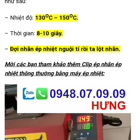
như sau:
O
O
– Nhiệt độ:
130
C – 150
C.
– Thời gian:
8-10 giây.
–
Đợi nhãn ép nhiệt nguội tí rồi ta lột nhãn.
Mời các bạn tham khảo thêm Clip ép nhãn ép
nhiệt thông thường bằng máy ép nhiệt:
Trình
chơi
Video