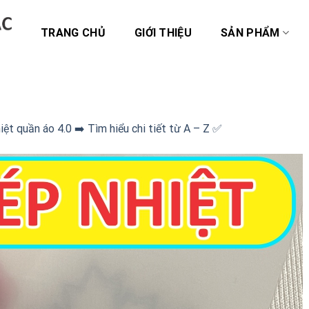
TRANG CHỦ
GIỚI THIỆU
SẢN PHẨM
iệt quần áo 4.0 ➡️ Tìm hiểu chi tiết từ A – Z ✅