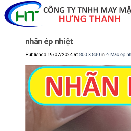
Skip
to
content
nhãn ép nhiệt
Published
19/07/2024
at
800 × 830
in
⭐️ Mác ép nh