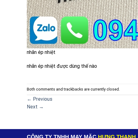
nhãn ép nhiệt
nhãn ép nhiệt được dùng thế nào
Both comments and trackbacks are currently closed.
←
Previous
Next
→
CÔNG TY TNHH MAY MẶC
HƯNG THANH