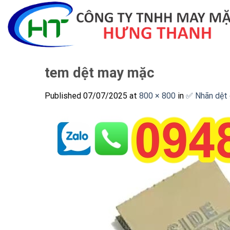
Skip
to
content
tem dệt may mặc
Published
07/07/2025
at
800 × 800
in
✅ Nhãn dệt q