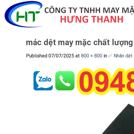
Skip
to
content
mác dệt may mặc chất lượng
Published
07/07/2025
at
800 × 800
in
✅ Nhãn dệt q