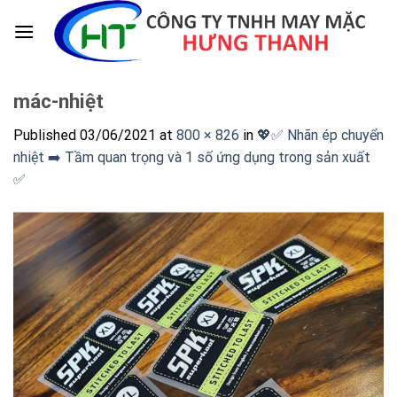
Skip
to
content
mác-nhiệt
Published
03/06/2021
at
800 × 826
in
💖✅‪ Nhãn ép chuyển
nhiệt ➡️ Tầm quan trọng và 1 số ứng dụng trong sản xuất
✅