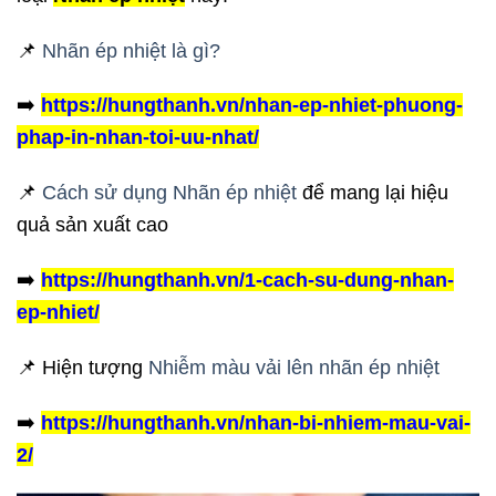
📌
Nhãn ép nhiệt là gì?
➡️
https://hungthanh.vn/nhan-ep-nhiet-phuong-
phap-in-nhan-toi-uu-nhat/
📌
Cách sử dụng Nhãn ép nhiệt
để mang lại hiệu
quả sản xuất cao
➡️
https://hungthanh.vn/1-cach-su-dung-nhan-
ep-nhiet/
📌 Hiện tượng
Nhiễm màu vải lên nhãn ép nhiệt
➡️
https://hungthanh.vn/nhan-bi-nhiem-mau-vai-
2/