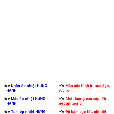
🔥⭐️
Nhãn ép nhiệt HƯNG
✅⭐️
Màu sắc hình in tươi đẹp,
THANH
rực rỡ
🔥⭐️
Mác ép nhiệt HƯNG
✅⭐️
Chất lượng cao cấp, độ
THANH
nét ấn tượng
🔥⭐️
Tem ép nhiệt HƯNG
✅⭐️
Độ bám cực tốt, chi tiết