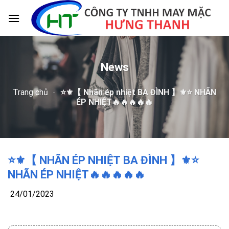
Skip
to
content
News
Trang chủ
-
⭐️⚜️【 Nhãn ép nhiệt BA ĐÌNH 】⚜️⭐️ NHÃN
ÉP NHIỆT🔥🔥🔥🔥🔥
⭐️⚜️【 NHÃN ÉP NHIỆT BA ĐÌNH 】⚜️⭐️
NHÃN ÉP NHIỆT🔥🔥🔥🔥🔥
24/01/2023