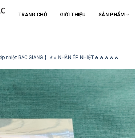
TRANG CHỦ
GIỚI THIỆU
SẢN PHẨM
 ép nhiệt BẮC GIANG 】⚜️⭐️ NHÃN ÉP NHIỆT🔥🔥🔥🔥🔥