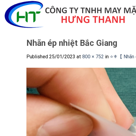
Skip
to
content
Nhãn ép nhiệt Bắc Giang
Published
25/01/2023
at
800 × 752
in
⭐️⚜️【 Nhãn