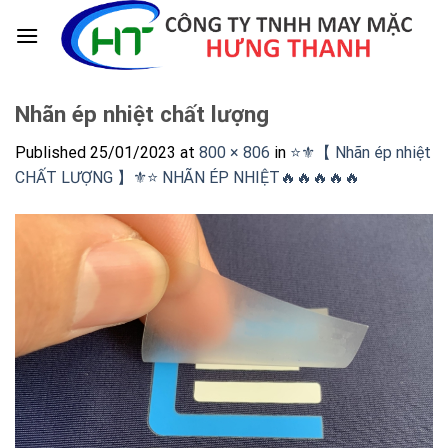
Skip
to
content
Nhãn ép nhiệt chất lượng
Published
25/01/2023
at
800 × 806
in
⭐️⚜️【 Nhãn ép nhiệt
CHẤT LƯỢNG 】⚜️⭐️ NHÃN ÉP NHIỆT🔥🔥🔥🔥🔥