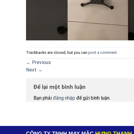
Trackbacks are closed, but you can
post a comment
.
←
Previous
Next
→
Để lại một bình luận
Bạn phải
đăng nhập
để gửi bình luận.
CÔNG TY TNHH MAY MẶC
HƯNG THANH