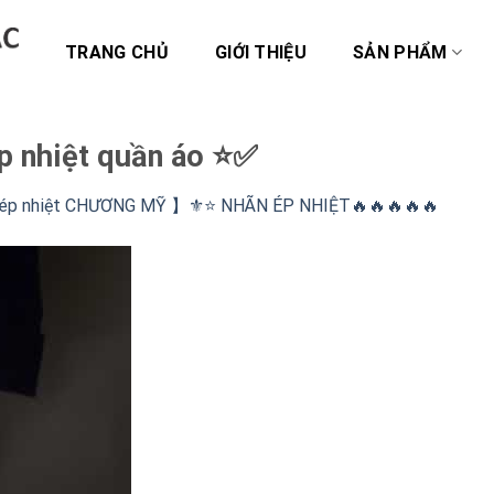
TRANG CHỦ
GIỚI THIỆU
SẢN PHẨM
p nhiệt quần áo ⭐️✅
 ép nhiệt CHƯƠNG MỸ 】⚜️⭐️ NHÃN ÉP NHIỆT🔥🔥🔥🔥🔥