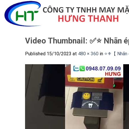
Skip
to
content
Video Thumbnail: ✅⭐️ Nhãn é
Published
15/10/2023
at
480 × 360
in
⭐️⚜️【 Nhãn