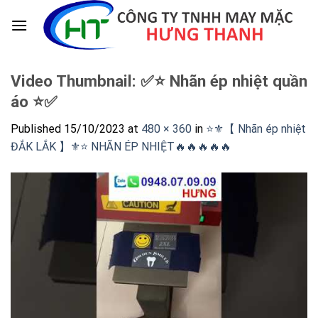
Skip
to
content
Video Thumbnail: ✅⭐️ Nhãn ép nhiệt quần
áo ⭐️✅
Published
15/10/2023
at
480 × 360
in
⭐️⚜️【 Nhãn ép nhiệt
ĐẮK LẮK 】⚜️⭐️ NHÃN ÉP NHIỆT🔥🔥🔥🔥🔥