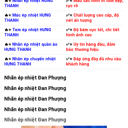
🔥⭐️
Nhãn ép nhiệt HƯNG
✅⭐️
Màu sắc hình in tươi đẹp,
THANH
rực rỡ
🔥⭐️
Mác ép nhiệt HƯNG
✅⭐️
Chất lượng cao cấp, độ
THANH
nét ấn tượng
🔥⭐️
Tem ép nhiệt HƯNG
✅⭐️
Độ bám cực tốt, chi tiết
THANH
hình ảnh cao
🔥⭐️
Nhãn ép nhiệt quần áo
✅⭐️
Uy tín hàng đầu, đảm
HƯNG THANH
bảo thương hiệu
🔥⭐️
Nhãn ép chuyển nhiệt
✅⭐️
Đáp ứng đầy đủ nhu cầu
HƯNG THANH
khách hàng
Nhãn ép nhiệt Đan Phượng
Nhãn ép nhiệt Đan Phượng
Nhãn ép nhiệt Đan Phượng
Nhãn ép nhiệt Đan Phượng
Nhãn ép nhiệt Đan Phượng