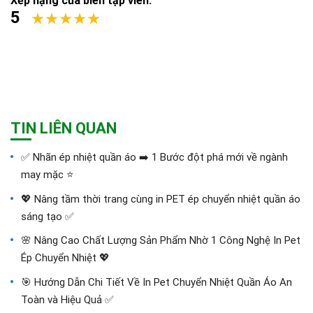
Xếp hạng của biên tập viên:
5
TIN LIÊN QUAN
✅‪ Nhãn ép nhiệt quần áo ➡️ 1 Bước đột phá mới về ngành
may mặc ⭐️
💖 Nâng tầm thời trang cùng in PET ép chuyển nhiệt quần áo
sáng tạo ✅
🌸 Nâng Cao Chất Lượng Sản Phẩm Nhờ 1 Công Nghệ In Pet
Ép Chuyển Nhiệt 💖
🎯 Hướng Dẫn Chi Tiết Về In Pet Chuyển Nhiệt Quần Áo An
Toàn và Hiệu Quả ✅