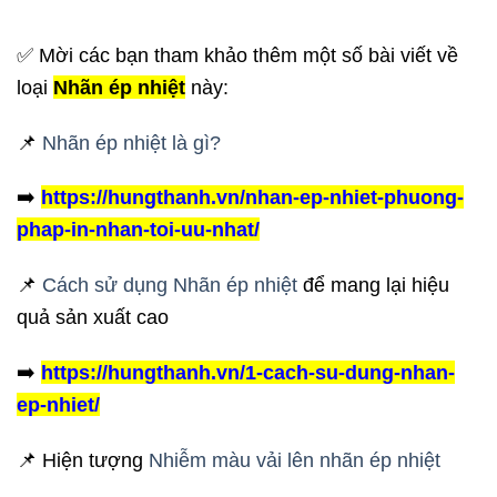
✅ Mời các bạn tham khảo thêm một số bài viết về
loại
Nhãn ép nhiệt
này:
📌
Nhãn ép nhiệt là gì?
➡️
https://hungthanh.vn/nhan-ep-nhiet-phuong-
phap-in-nhan-toi-uu-nhat/
📌
Cách sử dụng Nhãn ép nhiệt
để mang lại hiệu
quả sản xuất cao
➡️
https://hungthanh.vn/1-cach-su-dung-nhan-
ep-nhiet/
📌 Hiện tượng
Nhiễm màu vải lên nhãn ép nhiệt