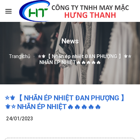
Skip
to
content
News
Trang chủ
-
⭐️⚜️【 Nhãn ép nhiệt ĐAN PHƯỢNG 】⚜️⭐️
NHÃN ÉP NHIỆT🔥🔥🔥🔥🔥
⭐️⚜️【 NHÃN ÉP NHIỆT ĐAN PHƯỢNG 】
⚜️⭐️ NHÃN ÉP NHIỆT🔥🔥🔥🔥🔥
24/01/2023