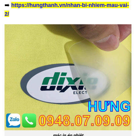
➡️
https://hungthanh.vn/nhan-bi-nhiem-mau-vai-
2/
mác in ép nhiệt