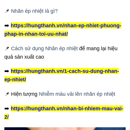
📌
Nhãn ép nhiệt là gì?
➡️
https://hungthanh.vn/nhan-ep-nhiet-phuong-
phap-in-nhan-toi-uu-nhat/
📌
Cách sử dụng Nhãn ép nhiệt
để mang lại hiệu
quả sản xuất cao
➡️
https://hungthanh.vn/1-cach-su-dung-nhan-
ep-nhiet/
📌 Hiện tượng
Nhiễm màu vải lên nhãn ép nhiệt
➡️
https://hungthanh.vn/nhan-bi-nhiem-mau-vai-
2/