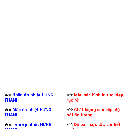
🔥⭐️
Nhãn ép nhiệt HƯNG
✅⭐️
Màu sắc hình in tươi đẹp,
THANH
rực rỡ
🔥⭐️
Mác ép nhiệt HƯNG
✅⭐️
Chất lượng cao cấp, độ
THANH
nét ấn tượng
🔥⭐️
Tem ép nhiệt HƯNG
✅⭐️
Độ bám cực tốt, chi tiết