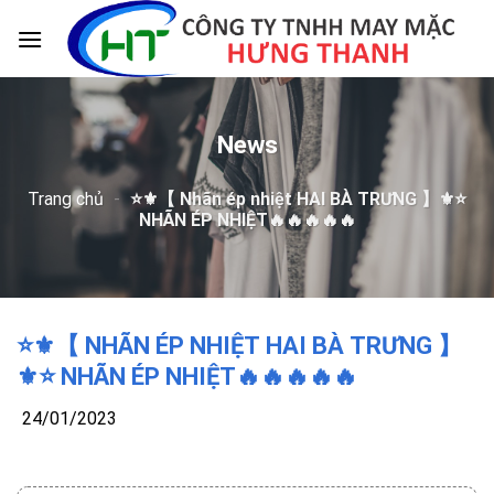
Skip
to
content
News
Trang chủ
-
⭐️⚜️【 Nhãn ép nhiệt HAI BÀ TRƯNG 】⚜️⭐️
NHÃN ÉP NHIỆT🔥🔥🔥🔥🔥
⭐️⚜️【 NHÃN ÉP NHIỆT HAI BÀ TRƯNG 】
⚜️⭐️ NHÃN ÉP NHIỆT🔥🔥🔥🔥🔥
24/01/2023