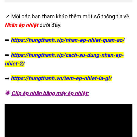
📌 Mời các bạn tham khảo thêm một số thông tin về
Nhãn ép nhiệt
dưới đây:
➡️
https://hungthanh.vip/nhan-ep-nhiet-quan-ao/
➡️
https://hungthanh.vip/cach-su-dung-nhan-ep-
nhiet-2/
➡️
https://hungthanh.vn/tem-ep-nhiet-la-gi/
🌟
Clip ép nhãn bằng máy ép nhiệt: