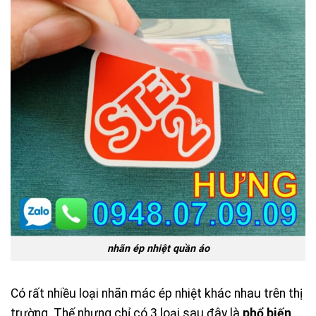
nhãn ép nhiệt quần áo
Có rất nhiều loại nhãn mác ép nhiệt khác nhau trên thị
trường. Thế nhưng chỉ có 3 loại sau đây là
phổ biến