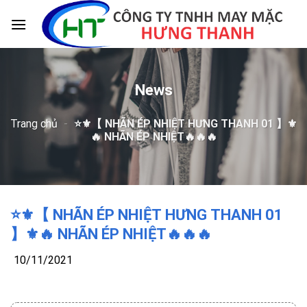
Skip
to
content
News
Trang chủ
-
⭐️⚜️【 NHÃN ÉP NHIỆT HƯNG THANH 01 】⚜️
🔥 NHÃN ÉP NHIỆT🔥🔥🔥
⭐️⚜️【 NHÃN ÉP NHIỆT HƯNG THANH 01
】⚜️🔥 NHÃN ÉP NHIỆT🔥🔥🔥
10/11/2021