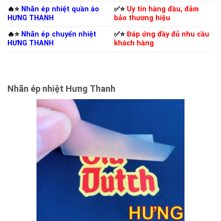
🔥⭐️
Nhãn ép nhiệt quần áo
✅⭐️
Uy tín hàng đầu, đảm
HƯNG THANH
bảo thương hiệu
🔥⭐️
Nhãn ép chuyển nhiệt
✅⭐️
Đáp ứng đầy đủ nhu cầu
HƯNG THANH
khách hàng
Nhãn ép nhiệt Hưng Thanh