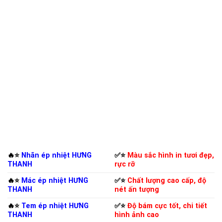
🔥⭐️
Nhãn ép nhiệt HƯNG
✅⭐️
Màu sắc hình in tươi đẹp,
THANH
rực rỡ
🔥⭐️
Mác ép nhiệt HƯNG
✅⭐️
Chất lượng cao cấp, độ
THANH
nét ấn tượng
🔥⭐️
Tem ép nhiệt HƯNG
✅⭐️
Độ bám cực tốt, chi tiết
THANH
hình ảnh cao