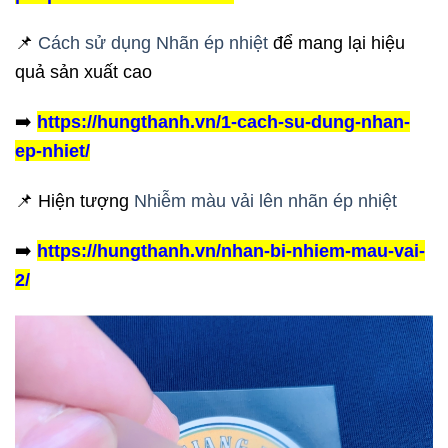
📌
Cách sử dụng Nhãn ép nhiệt
để mang lại hiệu
quả sản xuất cao
➡️
https://hungthanh.vn/1-cach-su-dung-nhan-
ep-nhiet/
📌 Hiện tượng
Nhiễm màu vải lên nhãn ép nhiệt
➡️
https://hungthanh.vn/nhan-bi-nhiem-mau-vai-
2/