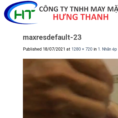
Skip
to
content
maxresdefault-23
Published
18/07/2021
at
1280 × 720
in
1. Nhãn ép 