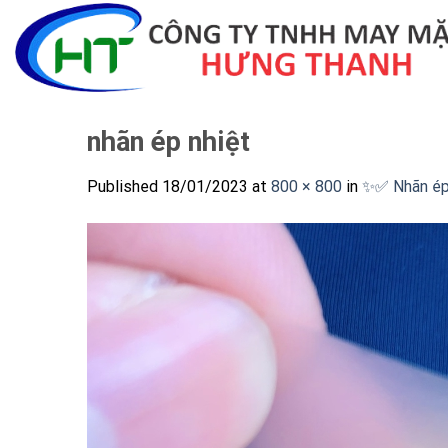
Skip
to
content
nhãn ép nhiệt
Published
18/01/2023
at
800 × 800
in
✨✅ Nhãn ép 