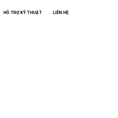
HỖ TRỢ KỸ THUẬT
LIÊN HỆ
✅