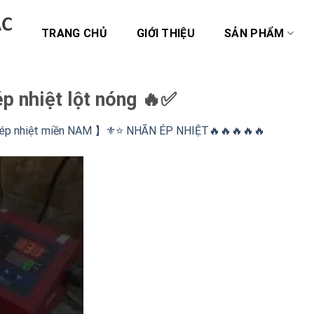
TRANG CHỦ
GIỚI THIỆU
SẢN PHẨM
p nhiệt lột nóng 🔥✅
 ép nhiệt miền NAM 】⚜️⭐️ NHÃN ÉP NHIỆT🔥🔥🔥🔥🔥