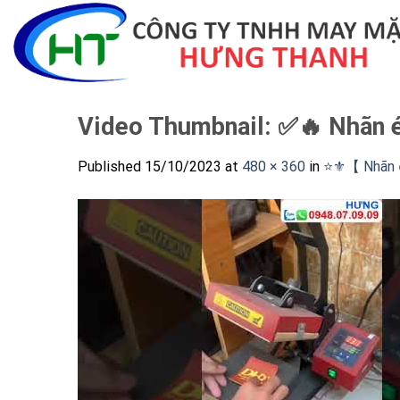
Skip
to
content
Video Thumbnail: ✅🔥 Nhãn é
Published
15/10/2023
at
480 × 360
in
⭐️⚜️【 Nhãn