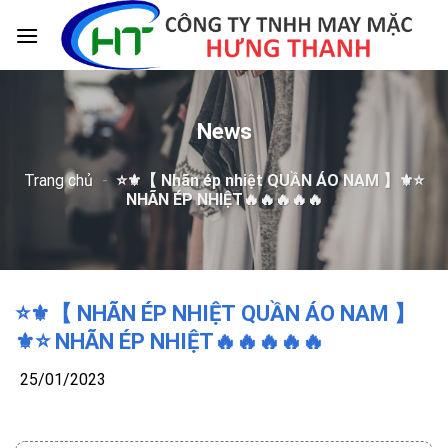
Skip
to
content
News
Trang chủ
-
⭐️⚜️【 Nhãn ép nhiệt QUẦN ÁO NAM 】⚜️⭐️
NHÃN ÉP NHIỆT🔥🔥🔥🔥🔥
⭐️⚜️【 NHÃN ÉP NHIỆT QUẦN ÁO NAM 】
⚜️⭐️ NHÃN ÉP NHIỆT🔥🔥🔥🔥🔥
25/01/2023