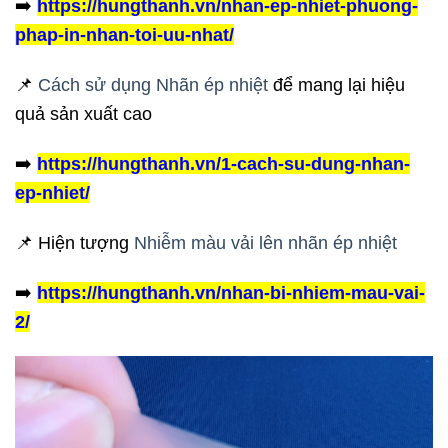
➡️
https://hungthanh.vn/nhan-ep-nhiet-phuong-
phap-in-nhan-toi-uu-nhat/
📌
Cách sử dụng Nhãn ép nhiệt
để mang lại hiệu
quả sản xuất cao
➡️
https://hungthanh.vn/1-cach-su-dung-nhan-
ep-nhiet/
📌 Hiện tượng
Nhiễm màu vải lên nhãn ép nhiệt
➡️
https://hungthanh.vn/nhan-bi-nhiem-mau-vai-
2/