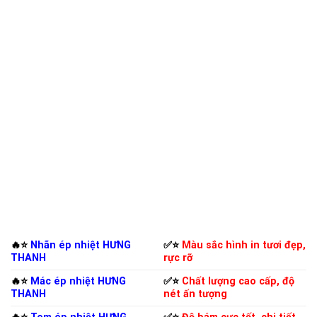
🔥⭐️
Nhãn ép nhiệt HƯNG
✅⭐️
Màu sắc hình in tươi đẹp,
THANH
rực rỡ
🔥⭐️
Mác ép nhiệt HƯNG
✅⭐️
Chất lượng cao cấp, độ
THANH
nét ấn tượng