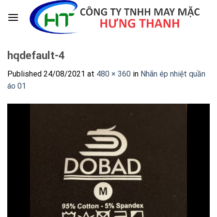
Skip
to
content
hqdefault-4
Published
24/08/2021
at
480 × 360
in
Nhãn ép nhiệt quần
áo 01