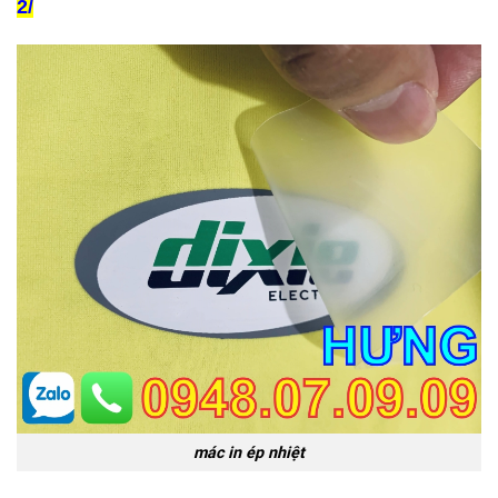
2/
mác in ép nhiệt