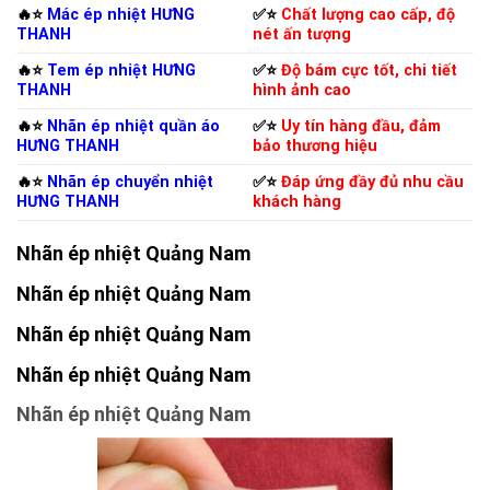
🔥⭐️
Mác ép nhiệt HƯNG
✅⭐️
Chất lượng cao cấp, độ
THANH
nét ấn tượng
🔥⭐️
Tem ép nhiệt HƯNG
✅⭐️
Độ bám cực tốt, chi tiết
THANH
hình ảnh cao
🔥⭐️
Nhãn ép nhiệt quần áo
✅⭐️
Uy tín hàng đầu, đảm
HƯNG THANH
bảo thương hiệu
🔥⭐️
Nhãn ép chuyển nhiệt
✅⭐️
Đáp ứng đầy đủ nhu cầu
HƯNG THANH
khách hàng
Nhãn ép nhiệt Quảng Nam
Nhãn ép nhiệt Quảng Nam
Nhãn ép nhiệt Quảng Nam
Nhãn ép nhiệt Quảng Nam
Nhãn ép nhiệt Quảng Nam