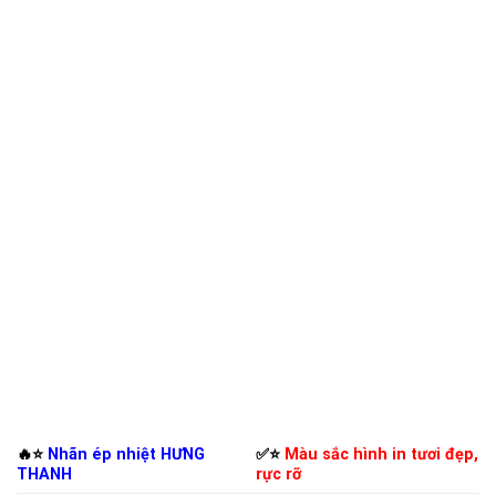
🔥⭐️
Nhãn ép nhiệt HƯNG
✅⭐️
Màu sắc hình in tươi đẹp,
THANH
rực rỡ