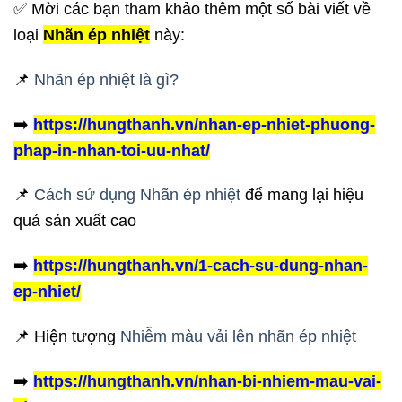
✅ Mời các bạn tham khảo thêm một số bài viết về
loại
Nhãn ép nhiệt
này:
📌
Nhãn ép nhiệt là gì?
➡️
https://hungthanh.vn/nhan-ep-nhiet-phuong-
phap-in-nhan-toi-uu-nhat/
📌
Cách sử dụng Nhãn ép nhiệt
để mang lại hiệu
quả sản xuất cao
➡️
https://hungthanh.vn/1-cach-su-dung-nhan-
ep-nhiet/
📌 Hiện tượng
Nhiễm màu vải lên nhãn ép nhiệt
➡️
https://hungthanh.vn/nhan-bi-nhiem-mau-vai-