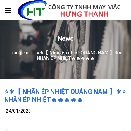
Skip
to
content
News
Trang chủ
-
⭐️⚜️【 Nhãn ép nhiệt QUẢNG NAM 】⚜️⭐️
NHÃN ÉP NHIỆT🔥🔥🔥🔥🔥
⭐️⚜️【 NHÃN ÉP NHIỆT QUẢNG NAM 】⚜️⭐️
NHÃN ÉP NHIỆT🔥🔥🔥🔥🔥
24/01/2023