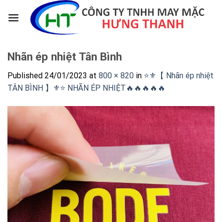
Skip
to
content
Nhãn ép nhiệt Tân Bình
Published
24/01/2023
at
800 × 820
in
⭐️⚜️【 Nhãn ép nhiệt
TÂN BÌNH 】⚜️⭐️ NHÃN ÉP NHIỆT🔥🔥🔥🔥🔥