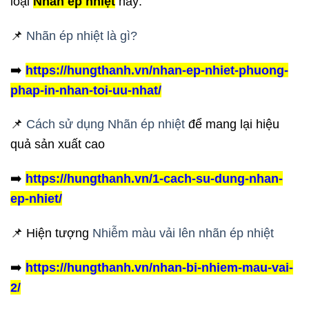
loại
Nhãn ép nhiệt
này:
📌
Nhãn ép nhiệt là gì?
➡️
https://hungthanh.vn/nhan-ep-nhiet-phuong-
phap-in-nhan-toi-uu-nhat/
📌
Cách sử dụng Nhãn ép nhiệt
để mang lại hiệu
quả sản xuất cao
➡️
https://hungthanh.vn/1-cach-su-dung-nhan-
ep-nhiet/
📌 Hiện tượng
Nhiễm màu vải lên nhãn ép nhiệt
➡️
https://hungthanh.vn/nhan-bi-nhiem-mau-vai-
2/