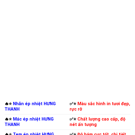
🔥⭐️
Nhãn ép nhiệt HƯNG
✅⭐️
Màu sắc hình in tươi đẹp,
THANH
rực rỡ
🔥⭐️
Mác ép nhiệt HƯNG
✅⭐️
Chất lượng cao cấp, độ
THANH
nét ấn tượng
🔥⭐️
Tem ép nhiệt HƯNG
✅⭐️
Độ bám cực tốt, chi tiết