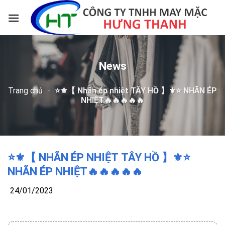
Skip
to
content
News
Trang chủ
-
⭐️⚜️【 Nhãn ép nhiệt TÂY HỒ 】⚜️⭐️ NHÃN ÉP
NHIỆT🔥🔥🔥🔥🔥
⭐️⚜️【 NHÃN ÉP NHIỆT TÂY HỒ 】⚜️⭐️
NHÃN ÉP NHIỆT🔥🔥🔥🔥🔥
24/01/2023