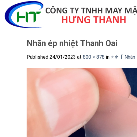
Skip
to
content
Nhãn ép nhiệt Thanh Oai
Published
24/01/2023
at
800 × 878
in
⭐️⚜️【 Nhãn