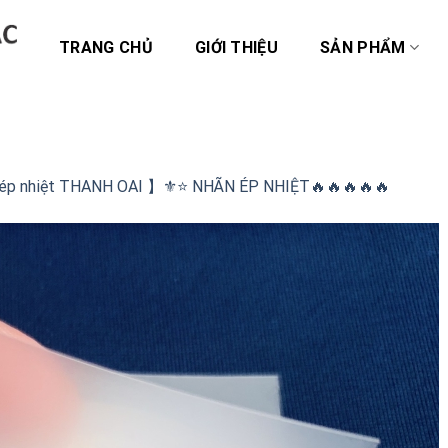
TRANG CHỦ
GIỚI THIỆU
SẢN PHẨM
 ép nhiệt THANH OAI 】⚜️⭐️ NHÃN ÉP NHIỆT🔥🔥🔥🔥🔥