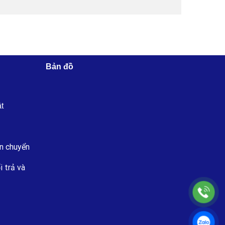
Bản đồ
ật
n chuyển
i trả và