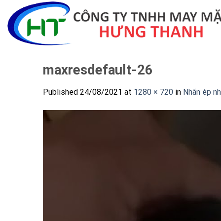
Skip
to
content
maxresdefault-26
Published
24/08/2021
at
1280 × 720
in
Nhãn ép nh