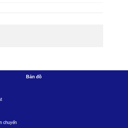
Bản đồ
ật
n chuyển