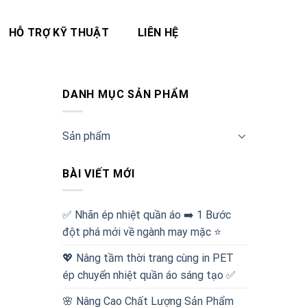
HỖ TRỢ KỸ THUẬT
LIÊN HỆ
DANH MỤC SẢN PHẨM
Sản phẩm
BÀI VIẾT MỚI
✅‪ Nhãn ép nhiệt quần áo ➡️ 1 Bước
đột phá mới về ngành may mặc ⭐️
💖 Nâng tầm thời trang cùng in PET
ép chuyển nhiệt quần áo sáng tạo ✅
🌸 Nâng Cao Chất Lượng Sản Phẩm